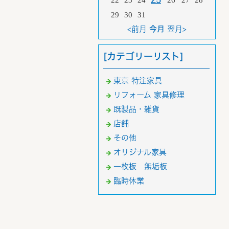
22
23
24
26
27
28
29
30
31
<前月
今月
翌月>
[カテゴリーリスト]
東京 特注家具
リフォーム 家具修理
既製品・雑貨
店舗
その他
オリジナル家具
一枚板 無垢板
臨時休業