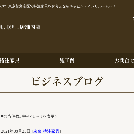
す | 東京都文京区で特注家具をお考えならキャビン・インザルームへ！
特注家具
施工例
お問合
ビジネスブログ
■該当件数1件中＜1 ～ 1を表示＞
2021年08月25日 [
東京 特注家具
]