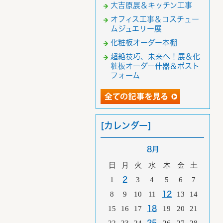
大吉原展＆キッチン工事
オフィス工事＆コスチュー
ムジュエリー展
化粧板オーダー本棚
超絶技巧、未来へ！展＆化
粧板オーダー什器＆ポスト
フォーム
[カレンダー]
8月
日
月
火
水
木
金
土
1
2
3
4
5
6
7
8
9
10
11
12
13
14
15
16
17
18
19
20
21
25