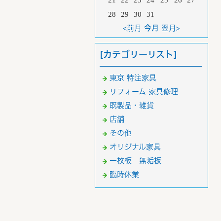
21
22
23
24
25
26
27
28
29
30
31
<前月
今月
翌月>
[カテゴリーリスト]
東京 特注家具
リフォーム 家具修理
既製品・雑貨
店舗
その他
オリジナル家具
一枚板 無垢板
臨時休業