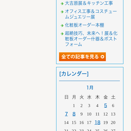
大吉原展＆キッチン工事
オフィス工事＆コスチュー
ムジュエリー展
化粧板オーダー本棚
超絶技巧、未来へ！展＆化
粧板オーダー什器＆ポスト
フォーム
[カレンダー]
1月
日
月
火
水
木
金
土
1
2
3
4
5
6
7
8
9
10
11
12
13
14
15
16
17
18
19
20