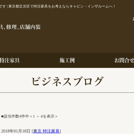
す | 東京都文京区で特注家具をお考えならキャビン・インザルームへ！
特注家具
施工例
お問合
ビジネスブログ
■該当件数4件中＜1 ～ 4を表示＞
2018年01月18日 [
東京 特注家具
]